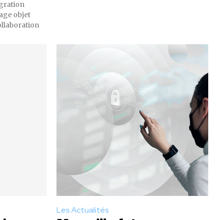
égration
kage objet
ollaboration
Les Actualités