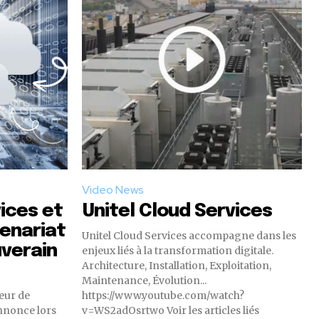
Video News
ices et
Unitel Cloud Services
tenariat
Unitel Cloud Services accompagne dans les
uverain
enjeux liés à la transformation digitale.
Architecture, Installation, Exploitation,
Maintenance, Évolution...
seur de
https://www.youtube.com/watch?
annonce lors
v=WS2adOsrtwo Voir les articles liés