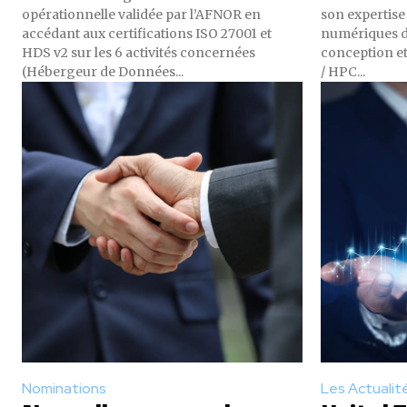
opérationnelle validée par l’AFNOR en
son expertise
accédant aux certifications ISO 27001 et
numériques d
HDS v2 sur les 6 activités concernées
conception et
(Hébergeur de Données...
/ HPC...
Nominations
Les Actualit