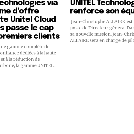
Technologies via
UNITEL Technolo
me d’offre
renforce son éq
e Unitel Cloud
Jean-Christophe ALLAIRE es
s passe le cap
poste de Directeur général Dan
sa nouvelle mission, Jean-Chr
premiers clients
ALLAIRE sera en charge de pilot
’une gamme complète de
confiance dédiées à la haute
t à la réduction de
arbone, la gamme UNITEL...