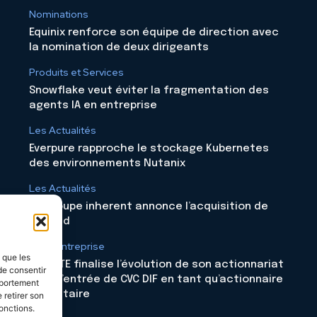
Nominations
Equinix renforce son équipe de direction avec
la nomination de deux dirigeants
Produits et Services
Snowflake veut éviter la fragmentation des
agents IA en entreprise
Les Actualités
Everpure rapproche le stockage Kubernetes
des environnements Nutanix
Les Actualités
Le groupe inherent annonce l’acquisition de
Skyloud
Vie d'entreprise
s que les
CELESTE finalise l’évolution de son actionnariat
de consentir
avec l’entrée de CVC DIF en tant qu’actionnaire
mportement
majoritaire
 retirer son
onctions.