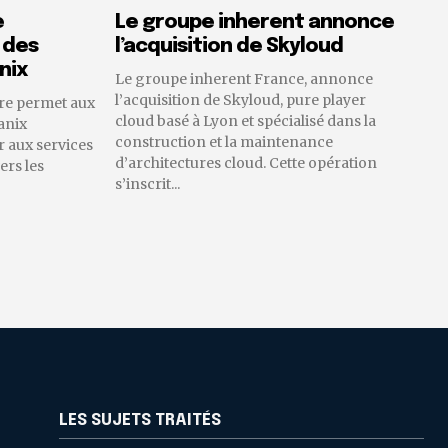
e
Le groupe inherent annonce
 des
l’acquisition de Skyloud
nix
Le groupe inherent France, annonce
l’acquisition de Skyloud, pure player
re permet aux
cloud basé à Lyon et spécialisé dans la
anix
construction et la maintenance
 aux services
d’architectures cloud. Cette opération
ers les
s’inscrit...
LES SUJETS TRAITÉS