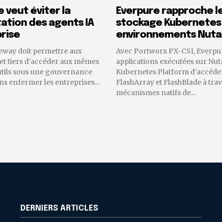
 veut éviter la
Everpure rapproche l
tion des agents IA
stockage Kubernetes
rise
environnements Nuta
eway doit permettre aux
Avec Portworx PX-CSI, Everpu
 et tiers d’accéder aux mêmes
applications exécutées sur Nut
utils sous une gouvernance
Kubernetes Platform d’accéder
 enfermer les entreprises...
FlashArray et FlashBlade à trav
mécanismes natifs de...
DERNIERS ARTICLES