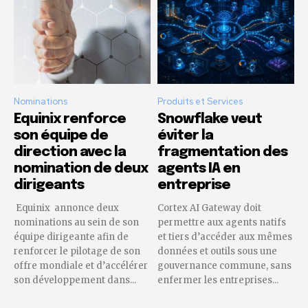
Nominations
Produits et Services
Equinix renforce
Snowflake veut
son équipe de
éviter la
direction avec la
fragmentation des
nomination de deux
agents IA en
dirigeants
entreprise
Equinix annonce deux
Cortex AI Gateway doit
nominations au sein de son
permettre aux agents natifs
équipe dirigeante afin de
et tiers d’accéder aux mêmes
renforcer le pilotage de son
données et outils sous une
offre mondiale et d’accélérer
gouvernance commune, sans
son développement dans...
enfermer les entreprises...