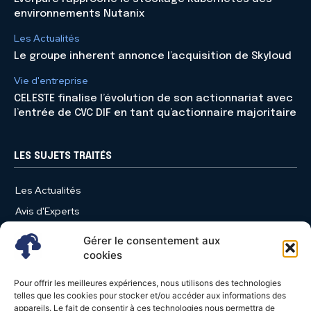
environnements Nutanix
Les Actualités
Le groupe inherent annonce l’acquisition de Skyloud
Vie d'entreprise
CELESTE finalise l’évolution de son actionnariat avec
l’entrée de CVC DIF en tant qu’actionnaire majoritaire
LES SUJETS TRAITÉS
Les Actualités
Avis d'Experts
Produits et Services
Gérer le consentement aux
Vie d'entreprise
cookies
Use Case
Pour offrir les meilleures expériences, nous utilisons des technologies
Nominations
telles que les cookies pour stocker et/ou accéder aux informations des
appareils. Le fait de consentir à ces technologies nous permettra de