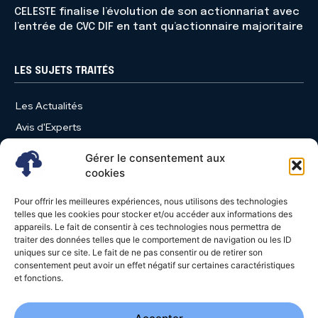
CELESTE finalise l’évolution de son actionnariat avec
l’entrée de CVC DIF en tant qu’actionnaire majoritaire
LES SUJETS TRAITÉS
Les Actualités
Avis d'Experts
Produits et Services
Gérer le consentement aux
Vie d'entreprise
cookies
Use Case
Pour offrir les meilleures expériences, nous utilisons des technologies
Nominations
telles que les cookies pour stocker et/ou accéder aux informations des
appareils. Le fait de consentir à ces technologies nous permettra de
Études
traiter des données telles que le comportement de navigation ou les ID
uniques sur ce site. Le fait de ne pas consentir ou de retirer son
Évènements
consentement peut avoir un effet négatif sur certaines caractéristiques
Video News
et fonctions.
Livres Blancs