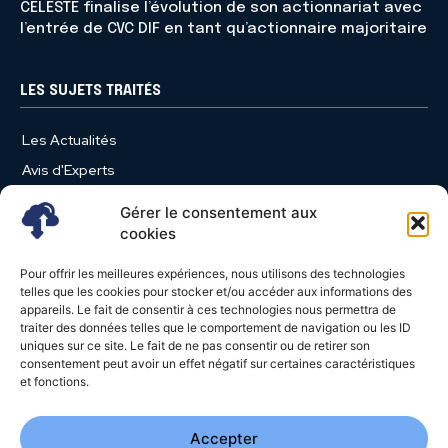
CELESTE finalise l’évolution de son actionnariat avec
l’entrée de CVC DIF en tant qu’actionnaire majoritaire
LES SUJETS TRAITÉS
Les Actualités
Avis d'Experts
Produits et Services
Gérer le consentement aux
Vie d'entreprise
cookies
Use Case
Pour offrir les meilleures expériences, nous utilisons des technologies
Nominations
telles que les cookies pour stocker et/ou accéder aux informations des
appareils. Le fait de consentir à ces technologies nous permettra de
Études
traiter des données telles que le comportement de navigation ou les ID
uniques sur ce site. Le fait de ne pas consentir ou de retirer son
Évènements
consentement peut avoir un effet négatif sur certaines caractéristiques
Video News
et fonctions.
Livres Blancs
Accepter