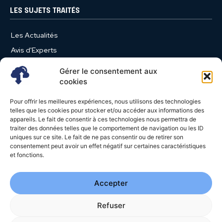
LES SUJETS TRAITÉS
Les Actualités
Avis d'Experts
Produits et Services
Gérer le consentement aux
Vie d'entreprise
cookies
Use Case
Pour offrir les meilleures expériences, nous utilisons des technologies
Nominations
telles que les cookies pour stocker et/ou accéder aux informations des
appareils. Le fait de consentir à ces technologies nous permettra de
Études
traiter des données telles que le comportement de navigation ou les ID
uniques sur ce site. Le fait de ne pas consentir ou de retirer son
Évènements
consentement peut avoir un effet négatif sur certaines caractéristiques
Video News
et fonctions.
Livres Blancs
Accepter
Refuser
© 2026 - Cloud Magazine - Tous droits réservés | Google