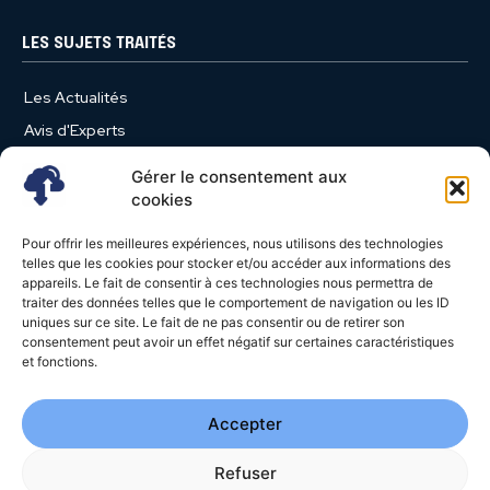
LES SUJETS TRAITÉS
Les Actualités
Avis d'Experts
Produits et Services
Gérer le consentement aux
Vie d'entreprise
cookies
Use Case
Pour offrir les meilleures expériences, nous utilisons des technologies
Nominations
telles que les cookies pour stocker et/ou accéder aux informations des
appareils. Le fait de consentir à ces technologies nous permettra de
Études
traiter des données telles que le comportement de navigation ou les ID
uniques sur ce site. Le fait de ne pas consentir ou de retirer son
Évènements
consentement peut avoir un effet négatif sur certaines caractéristiques
Video News
et fonctions.
Livres Blancs
Accepter
Refuser