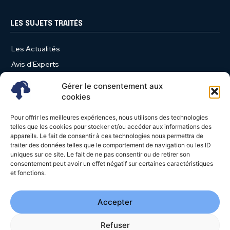
LES SUJETS TRAITÉS
Les Actualités
Avis d'Experts
Produits et Services
Gérer le consentement aux
Vie d'entreprise
cookies
Use Case
Pour offrir les meilleures expériences, nous utilisons des technologies
Nominations
telles que les cookies pour stocker et/ou accéder aux informations des
appareils. Le fait de consentir à ces technologies nous permettra de
Études
traiter des données telles que le comportement de navigation ou les ID
uniques sur ce site. Le fait de ne pas consentir ou de retirer son
Évènements
consentement peut avoir un effet négatif sur certaines caractéristiques
Video News
et fonctions.
Livres Blancs
Accepter
Refuser