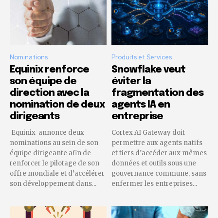
Nominations
Produits et Services
Equinix renforce
Snowflake veut
son équipe de
éviter la
direction avec la
fragmentation des
nomination de deux
agents IA en
dirigeants
entreprise
Equinix annonce deux
Cortex AI Gateway doit
nominations au sein de son
permettre aux agents natifs
équipe dirigeante afin de
et tiers d’accéder aux mêmes
renforcer le pilotage de son
données et outils sous une
offre mondiale et d’accélérer
gouvernance commune, sans
son développement dans...
enfermer les entreprises...