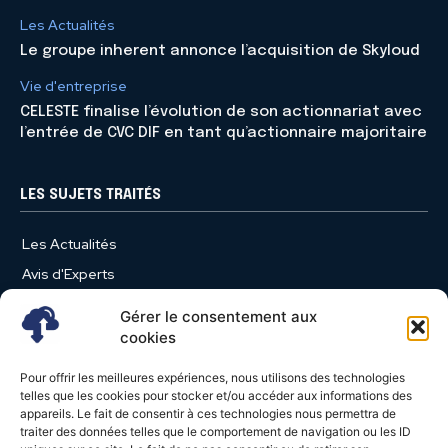
Les Actualités
Le groupe inherent annonce l’acquisition de Skyloud
Vie d'entreprise
CELESTE finalise l’évolution de son actionnariat avec
l’entrée de CVC DIF en tant qu’actionnaire majoritaire
LES SUJETS TRAITÉS
Les Actualités
Avis d'Experts
Produits et Services
Gérer le consentement aux
Vie d'entreprise
cookies
Use Case
Pour offrir les meilleures expériences, nous utilisons des technologies
Nominations
telles que les cookies pour stocker et/ou accéder aux informations des
appareils. Le fait de consentir à ces technologies nous permettra de
Études
traiter des données telles que le comportement de navigation ou les ID