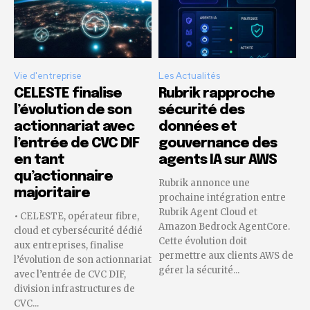
Vie d'entreprise
Les Actualités
CELESTE finalise
Rubrik rapproche
l’évolution de son
sécurité des
actionnariat avec
données et
l’entrée de CVC DIF
gouvernance des
en tant
agents IA sur AWS
qu’actionnaire
Rubrik annonce une
majoritaire
prochaine intégration entre
Rubrik Agent Cloud et
• CELESTE, opérateur fibre,
Amazon Bedrock AgentCore.
cloud et cybersécurité dédié
Cette évolution doit
aux entreprises, finalise
permettre aux clients AWS de
l’évolution de son actionnariat
gérer la sécurité...
avec l’entrée de CVC DIF,
division infrastructures de
CVC...