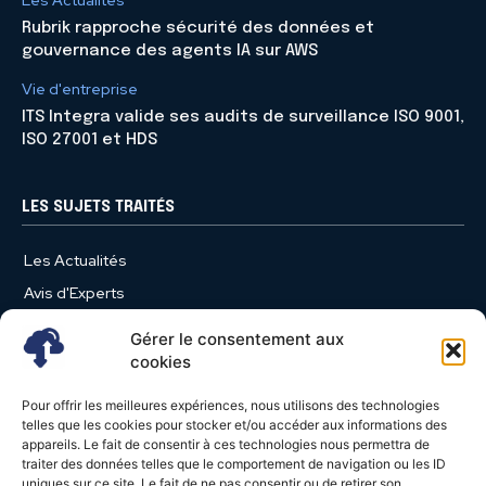
Rubrik rapproche sécurité des données et
gouvernance des agents IA sur AWS
Vie d'entreprise
ITS Integra valide ses audits de surveillance ISO 9001,
ISO 27001 et HDS
LES SUJETS TRAITÉS
Les Actualités
Avis d'Experts
Produits et Services
Gérer le consentement aux
Vie d'entreprise
cookies
Use Case
Pour offrir les meilleures expériences, nous utilisons des technologies
Nominations
telles que les cookies pour stocker et/ou accéder aux informations des
appareils. Le fait de consentir à ces technologies nous permettra de
Études
traiter des données telles que le comportement de navigation ou les ID
uniques sur ce site. Le fait de ne pas consentir ou de retirer son