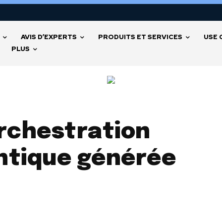
AVIS D’EXPERTS
PRODUITS ET SERVICES
USE 
PLUS
orchestration
ntique générée