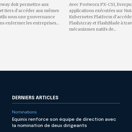
eway doit permettre aux
Avec Portworx PX-CSI, Everpu
 et tiers d’accéder aux mêmes
applications exécutées sur Nut
utils sous une gouvernance
Kubernetes Platform d’accéder
 enfermer les entreprises...
FlashArray et FlashBlade à trav
mécanismes natifs de...
DERNIERS ARTICLES
Nominations
Equinix renforce son équipe de direction avec
la nomination de deux dirigeants