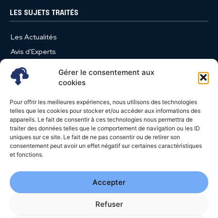
LES SUJETS TRAITÉS
Les Actualités
Avis d'Experts
Produits et Services
Gérer le consentement aux
Vie d'entreprise
cookies
Use Case
Pour offrir les meilleures expériences, nous utilisons des technologies
Nominations
telles que les cookies pour stocker et/ou accéder aux informations des
appareils. Le fait de consentir à ces technologies nous permettra de
Études
traiter des données telles que le comportement de navigation ou les ID
uniques sur ce site. Le fait de ne pas consentir ou de retirer son
Évènements
consentement peut avoir un effet négatif sur certaines caractéristiques
Video News
et fonctions.
Livres Blancs
Accepter
Refuser
© 2026 - Cloud Magazine - Tous droits réservés | Google