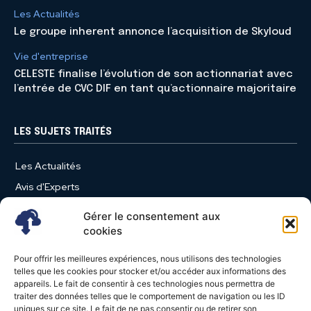
Les Actualités
Le groupe inherent annonce l’acquisition de Skyloud
Vie d'entreprise
CELESTE finalise l’évolution de son actionnariat avec
l’entrée de CVC DIF en tant qu’actionnaire majoritaire
LES SUJETS TRAITÉS
Les Actualités
Avis d'Experts
Produits et Services
Gérer le consentement aux
Vie d'entreprise
cookies
Use Case
Pour offrir les meilleures expériences, nous utilisons des technologies
Nominations
telles que les cookies pour stocker et/ou accéder aux informations des
appareils. Le fait de consentir à ces technologies nous permettra de
Études
traiter des données telles que le comportement de navigation ou les ID
uniques sur ce site. Le fait de ne pas consentir ou de retirer son