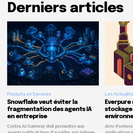
Derniers articles
Produits et Services
Les Actualit
Snowflake veut éviter la
Everpure 
fragmentation des agents IA
stockage
en entreprise
environn
Cortex AI Gateway doit permettre aux
Avec Portwor
agents natifs et tiers d’accéder aux mêmes
applications 