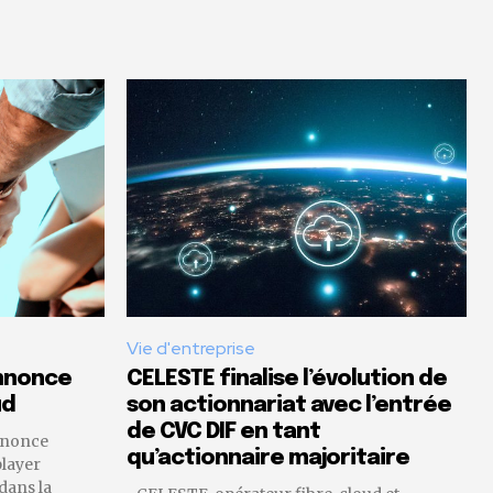
Vie d'entreprise
annonce
CELESTE finalise l’évolution de
ud
son actionnariat avec l’entrée
de CVC DIF en tant
nnonce
qu’actionnaire majoritaire
player
 dans la