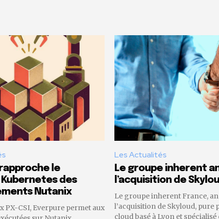
és
Les Actualités
rapproche le
Le groupe inherent 
 Kubernetes des
l’acquisition de Skylo
ements Nutanix
Le groupe inherent France, a
l’acquisition de Skyloud, pure 
x PX-CSI, Everpure permet aux
cloud basé à Lyon et spécialisé
exécutées sur Nutanix