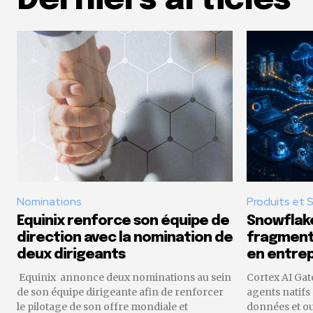
Derniers articles
Nominations
Produits et 
Equinix renforce son équipe de
Snowflake
direction avec la nomination de
fragmenta
deux dirigeants
en entrep
Equinix annonce deux nominations au sein
Cortex AI Gat
de son équipe dirigeante afin de renforcer
agents natifs
le pilotage de son offre mondiale et
données et o