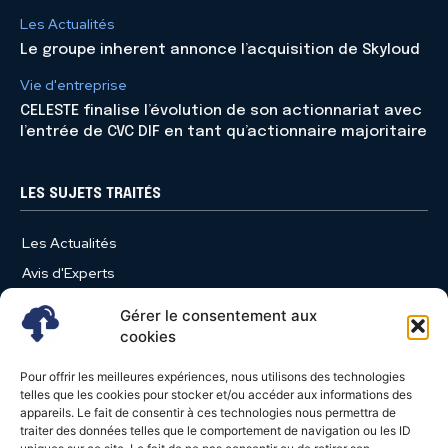
Les Actualités
Le groupe inherent annonce l’acquisition de Skyloud
Vie d'entreprise
CELESTE finalise l’évolution de son actionnariat avec
l’entrée de CVC DIF en tant qu’actionnaire majoritaire
LES SUJETS TRAITÉS
Les Actualités
Avis d'Experts
Produits et Services
Gérer le consentement aux
Vie d'entreprise
cookies
Use Case
Pour offrir les meilleures expériences, nous utilisons des technologies
Nominations
telles que les cookies pour stocker et/ou accéder aux informations des
appareils. Le fait de consentir à ces technologies nous permettra de
Études
traiter des données telles que le comportement de navigation ou les ID