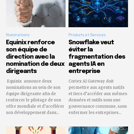
Nominations
Produits et Services
Equinix renforce
Snowflake veut
son équipe de
éviter la
direction avec la
fragmentation des
nomination de deux
agents IA en
dirigeants
entreprise
Equinix annonce deux
Cortex AI Gateway doit
nominations au sein de son
permettre aux agents natifs
équipe dirigeante afin de
et tiers d’accéder aux mêmes
renforcer le pilotage de son
données et outils sous une
offre mondiale et d’accélérer
gouvernance commune, sans
son développement dans...
enfermer les entreprises...