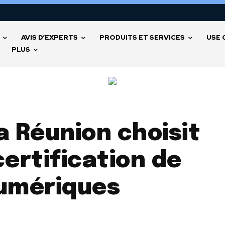
AVIS D’EXPERTS
PRODUITS ET SERVICES
USE 
PLUS
a Réunion choisit
certification de
umériques