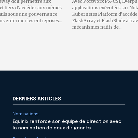
eway doit permettre aux
Avec Portworx PX-CSI, Everpu
 et tiers d’accéder aux mêmes
applications exécutées sur Nut
utils sous une gouvernance
Kubernetes Platform d’accéder
 enfermer les entreprises...
FlashArray et FlashBlade à trav
mécanismes natifs de...
DERNIERS ARTICLES
Nominations
Equinix renforce son équipe de direction avec
la nomination de deux dirigeants