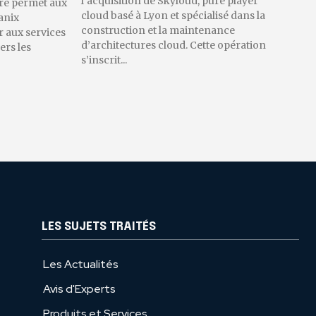
l’acquisition de Skyloud, pure player
re permet aux
cloud basé à Lyon et spécialisé dans la
anix
construction et la maintenance
 aux services
d’architectures cloud. Cette opération
ers les
s’inscrit...
LES SUJETS TRAITÉS
Les Actualités
Avis d'Experts
Produits et Services