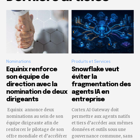
Nominations
Produits et Services
Equinix renforce
Snowflake veut
son équipe de
éviter la
direction avec la
fragmentation des
nomination de deux
agents IA en
dirigeants
entreprise
Equinix annonce deux
Cortex AI Gateway doit
nominations au sein de son
permettre aux agents natifs
équipe dirigeante afin de
et tiers d’accéder aux mêmes
renforcer le pilotage de son
données et outils sous une
offre mondiale et d’accélérer
gouvernance commune, sans