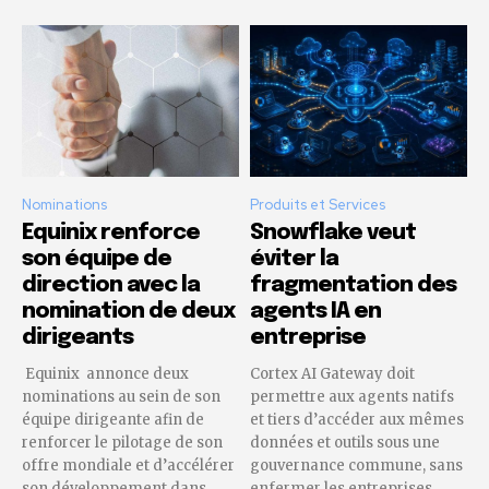
Nominations
Produits et Services
Equinix renforce
Snowflake veut
son équipe de
éviter la
direction avec la
fragmentation des
nomination de deux
agents IA en
dirigeants
entreprise
Equinix annonce deux
Cortex AI Gateway doit
nominations au sein de son
permettre aux agents natifs
équipe dirigeante afin de
et tiers d’accéder aux mêmes
renforcer le pilotage de son
données et outils sous une
offre mondiale et d’accélérer
gouvernance commune, sans
son développement dans...
enfermer les entreprises...