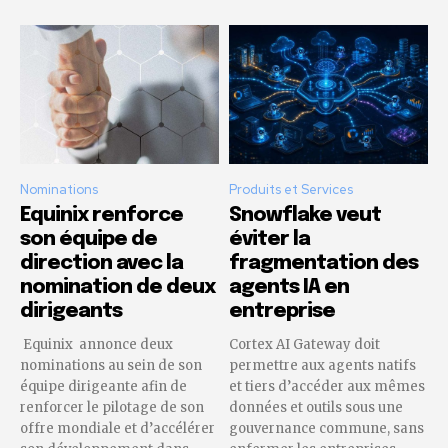
Nominations
Produits et Services
Equinix renforce
Snowflake veut
son équipe de
éviter la
direction avec la
fragmentation des
nomination de deux
agents IA en
dirigeants
entreprise
Equinix annonce deux
Cortex AI Gateway doit
nominations au sein de son
permettre aux agents natifs
équipe dirigeante afin de
et tiers d’accéder aux mêmes
renforcer le pilotage de son
données et outils sous une
offre mondiale et d’accélérer
gouvernance commune, sans