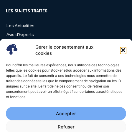
LES SUJETS TRAITÉS
Les Actualités
Avis d'Experts
Produits et Services
Gérer le consentement aux
Vie d'entreprise
cookies
Use Case
Pour offrir les meilleures expériences, nous utilisons des technologies
Nominations
telles que les cookies pour stocker et/ou accéder aux informations des
appareils. Le fait de consentir à ces technologies nous permettra de
Études
traiter des données telles que le comportement de navigation ou les ID
uniques sur ce site. Le fait de ne pas consentir ou de retirer son
Évènements
consentement peut avoir un effet négatif sur certaines caractéristiques
Video News
et fonctions.
Livres Blancs
Accepter
Refuser
© 2026 - Cloud Magazine - Tous droits réservés | Google