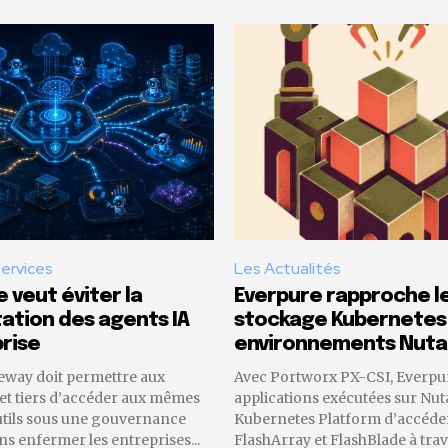
Services
Les Actualités
 veut éviter la
Everpure rapproche l
tion des agents IA
stockage Kubernetes
rise
environnements Nuta
eway doit permettre aux
Avec Portworx PX-CSI, Everpu
 et tiers d’accéder aux mêmes
applications exécutées sur Nut
utils sous une gouvernance
Kubernetes Platform d’accéder
 enfermer les entreprises...
FlashArray et FlashBlade à trav