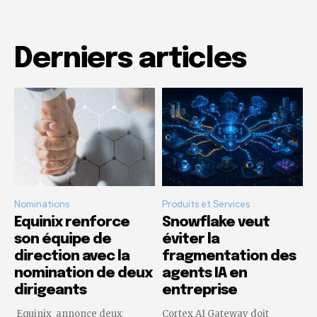
Derniers articles
Nominations
Produits et Services
Equinix renforce
Snowflake veut
son équipe de
éviter la
direction avec la
fragmentation des
nomination de deux
agents IA en
dirigeants
entreprise
Equinix annonce deux
Cortex AI Gateway doit