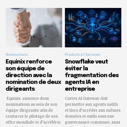
Nominations
Produits et Services
Equinix renforce
Snowflake veut
son équipe de
éviter la
direction avec la
fragmentation des
nomination de deux
agents IA en
dirigeants
entreprise
Equinix annonce deux
Cortex AI Gateway doit
nominations au sein de son
permettre aux agents natifs
équipe dirigeante afin de
et tiers d’accéder aux mêmes
renforcer le pilotage de son
données et outils sous une
offre mondiale et d’accélérer
gouvernance commune, sans