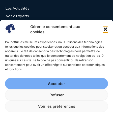
Les Actualités
Avis d'Experts
Produits et Services
Gérer le consentement aux
Vie d'entreprise
cookies
Use Case
Pour offrir les meilleures expériences, nous utilisons des technologies
Nominations
telles que les cookies pour stocker et/ou accéder aux informations des
appareils. Le fait de consentir à ces technologies nous permettra de
Études
traiter des données telles que le comportement de navigation ou les ID
uniques sur ce site. Le fait de ne pas consentir ou de retirer son
Évènements
consentement peut avoir un effet négatif sur certaines caractéristiques
Video News
et fonctions.
Livres Blancs
Accepter
Refuser
© 2026 - Cloud Magazine - Tous droits réservés | Google
reCAPTCHA :
Confidentialité
-
Conditions
| Crédits photos
Unsplash
Voir les préférences
-
Freepik