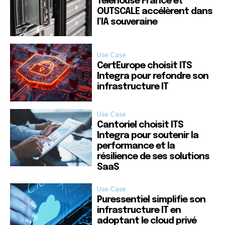
Telehouse France et
OUTSCALE accélèrent dans
l’IA souveraine
Use Case
CertEurope choisit ITS
Integra pour refondre son
infrastructure IT
Use Case
Cantoriel choisit ITS
Integra pour soutenir la
performance et la
résilience de ses solutions
SaaS
Use Case
Puressentiel simplifie son
infrastructure IT en
adoptant le cloud privé