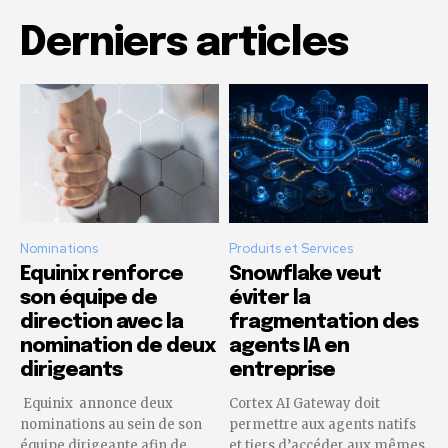
Derniers articles
Nominations
Produits et Services
Equinix renforce
Snowflake veut
son équipe de
éviter la
direction avec la
fragmentation des
nomination de deux
agents IA en
dirigeants
entreprise
Equinix annonce deux
Cortex AI Gateway doit
nominations au sein de son
permettre aux agents natifs
équipe dirigeante afin de
et tiers d’accéder aux mêmes