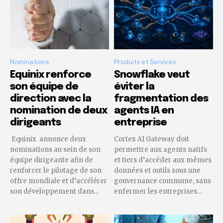
Nominations
Produits et Services
Equinix renforce
Snowflake veut
son équipe de
éviter la
direction avec la
fragmentation des
nomination de deux
agents IA en
dirigeants
entreprise
Equinix annonce deux
Cortex AI Gateway doit
nominations au sein de son
permettre aux agents natifs
équipe dirigeante afin de
et tiers d’accéder aux mêmes
renforcer le pilotage de son
données et outils sous une
offre mondiale et d’accélérer
gouvernance commune, sans
son développement dans...
enfermer les entreprises...