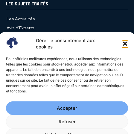
LES SUJETS TRAITÉS
Les Actualités
Avis d'Experts
Produits et Services
Gérer le consentement aux
Vie d'entreprise
cookies
Use Case
Pour offrir les meilleures expériences, nous utilisons des technologies
Nominations
telles que les cookies pour stocker et/ou accéder aux informations des
appareils. Le fait de consentir à ces technologies nous permettra de
Études
traiter des données telles que le comportement de navigation ou les ID
uniques sur ce site. Le fait de ne pas consentir ou de retirer son
Évènements
consentement peut avoir un effet négatif sur certaines caractéristiques
Video News
et fonctions.
Livres Blancs
Accepter
Refuser
© 2026 - Cloud Magazine - Tous droits réservés | Google
reCAPTCHA :
Confidentialité
-
Conditions
| Crédits photos
Unsplash