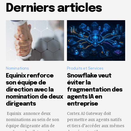
Derniers articles
Nominations
Produits et Services
Equinix renforce
Snowflake veut
son équipe de
éviter la
direction avec la
fragmentation des
nomination de deux
agents IA en
dirigeants
entreprise
Equinix annonce deux
Cortex AI Gateway doit
nominations au sein de son
permettre aux agents natifs
équipe dirigeante afin de
et tiers d’accéder aux mêmes