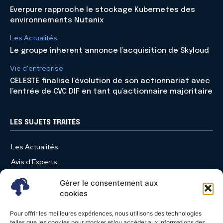
Everpure rapproche le stockage Kubernetes des
environnements Nutanix
Les Actualités
Le groupe inherent annonce l’acquisition de Skyloud
Vie d'entreprise
CELESTE finalise l’évolution de son actionnariat avec
l’entrée de CVC DIF en tant qu’actionnaire majoritaire
LES SUJETS TRAITÉS
Les Actualités
Avis d'Experts
Produits et Services
Gérer le consentement aux
Vie d'entreprise
cookies
Use Case
Pour offrir les meilleures expériences, nous utilisons des technologies
Nominations
telles que les cookies pour stocker et/ou accéder aux informations des