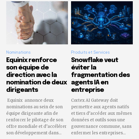
Nominations
Produits et Services
Equinix renforce
Snowflake veut
son équipe de
éviter la
direction avec la
fragmentation des
nomination de deux
agents IA en
dirigeants
entreprise
Equinix annonce deux
Cortex AI Gateway doit
nominations au sein de son
permettre aux agents natifs
équipe dirigeante afin de
et tiers d’accéder aux mêmes
renforcer le pilotage de son
données et outils sous une
offre mondiale et d’accélérer
gouvernance commune, sans
son développement dans...
enfermer les entreprises...