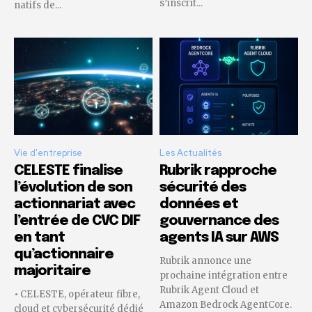
s’inscrit...
natifs de...
Vie d'entreprise
Les Actualités
CELESTE finalise
Rubrik rapproche
l’évolution de son
sécurité des
actionnariat avec
données et
l’entrée de CVC DIF
gouvernance des
en tant
agents IA sur AWS
qu’actionnaire
Rubrik annonce une
majoritaire
prochaine intégration entre
Rubrik Agent Cloud et
• CELESTE, opérateur fibre,
Amazon Bedrock AgentCore.
cloud et cybersécurité dédié