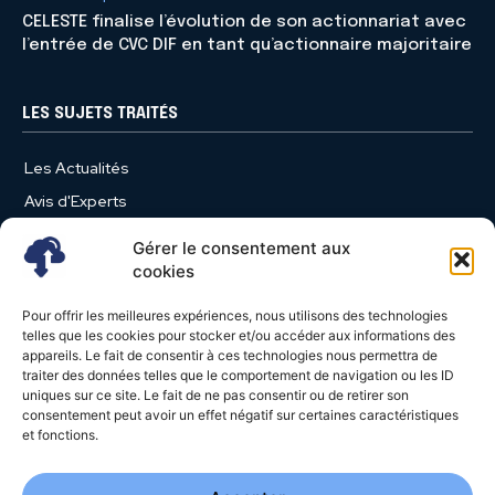
CELESTE finalise l’évolution de son actionnariat avec
l’entrée de CVC DIF en tant qu’actionnaire majoritaire
LES SUJETS TRAITÉS
Les Actualités
Avis d'Experts
Produits et Services
Gérer le consentement aux
Vie d'entreprise
cookies
Use Case
Pour offrir les meilleures expériences, nous utilisons des technologies
Nominations
telles que les cookies pour stocker et/ou accéder aux informations des
appareils. Le fait de consentir à ces technologies nous permettra de
Études
traiter des données telles que le comportement de navigation ou les ID
uniques sur ce site. Le fait de ne pas consentir ou de retirer son
Évènements
consentement peut avoir un effet négatif sur certaines caractéristiques
Video News
et fonctions.
Livres Blancs