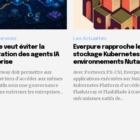
Services
Les Actualités
 veut éviter la
Everpure rapproche l
tion des agents IA
stockage Kubernetes
rise
environnements Nuta
eway doit permettre aux
Avec Portworx PX-CSI, Everpu
 et tiers d’accéder aux mêmes
applications exécutées sur Nut
utils sous une gouvernance
Kubernetes Platform d’accéder
 enfermer les entreprises...
FlashArray et FlashBlade à trav
mécanismes natifs de...