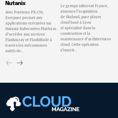
Nutanix
Le groupe inherent France,
annonce l’acquisition
Avec Portworx PX-CSI,
de Skyloud, pure player
Everpure permet aux
cloud basé à Lyon
applications exécutées sur
et spécialisé dans la
Nutanix Kubernetes Platform
construction et la
d’accéder aux services
maintenance d’architectures
FlashArray et FlashBlade à
cloud. Cette opération
travers les mécanismes
s’inscrit...
natifs de...