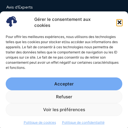
Avis d'Experts
Produits et Services
Gérer le consentement aux
Vie d'entreprise
cookies
Use Case
Pour offrir les meilleures expériences, nous utilisons des technologies
Nominations
telles que les cookies pour stocker et/ou accéder aux informations des
appareils. Le fait de consentir à ces technologies nous permettra de
Études
traiter des données telles que le comportement de navigation ou les ID
uniques sur ce site. Le fait de ne pas consentir ou de retirer son
Évènements
consentement peut avoir un effet négatif sur certaines caractéristiques
Video News
et fonctions.
Livres Blancs
Accepter
Refuser
© 2026 - Cloud Magazine - Tous droits réservés | Google
reCAPTCHA :
Confidentialité
-
Conditions
| Crédits photos
Unsplash
Voir les préférences
-
Freepik
Politique de cookies
Politique de confidentialité