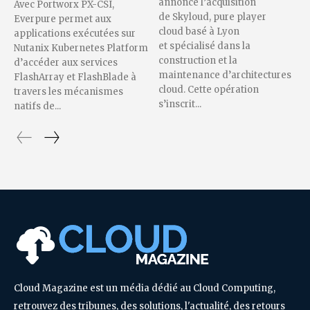
annonce l’acquisition
Avec Portworx PX-CSI,
de Skyloud, pure player
Everpure permet aux
cloud basé à Lyon
applications exécutées sur
et spécialisé dans la
Nutanix Kubernetes Platform
construction et la
d’accéder aux services
maintenance d’architectures
FlashArray et FlashBlade à
cloud. Cette opération
travers les mécanismes
s’inscrit...
natifs de...
Cloud Magazine est un média dédié au Cloud Computing,
retrouvez des tribunes, des solutions, l'actualité, des retours