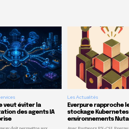
Services
Les Actualités
 veut éviter la
Everpure rapproche l
tion des agents IA
stockage Kubernetes
rise
environnements Nuta
eway doit permettre aux
Avec Portworx PX-CSI, Everpu