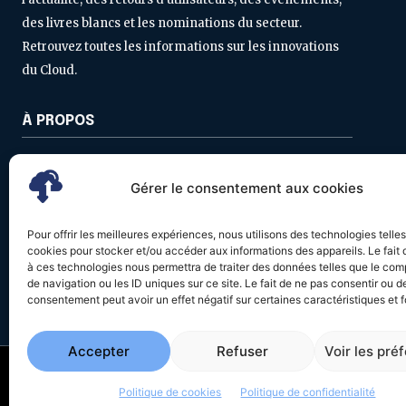
des livres blancs et les nominations du secteur.
Retrouvez toutes les informations sur les innovations
du Cloud.
À PROPOS
Contactez-nous
Gérer le consentement aux cookies
Politique de confidentialité
Mentions légales
Pour offrir les meilleures expériences, nous utilisons des technologies telle
cookies pour stocker et/ou accéder aux informations des appareils. Le fait 
à ces technologies nous permettra de traiter des données telles que le co
de navigation ou les ID uniques sur ce site. Le fait de ne pas consentir ou de
consentement peut avoir un effet négatif sur certaines caractéristiques et f
Accepter
Refuser
Voir les pré
© 2026 - Cloud Magazine - Tous
Politique de cookies
Politique de confidentialité