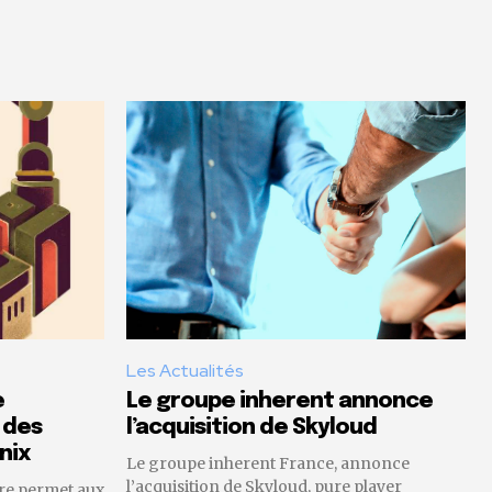
Les Actualités
e
Le groupe inherent annonce
 des
l’acquisition de Skyloud
nix
Le groupe inherent France, annonce
l’acquisition de Skyloud, pure player
re permet aux