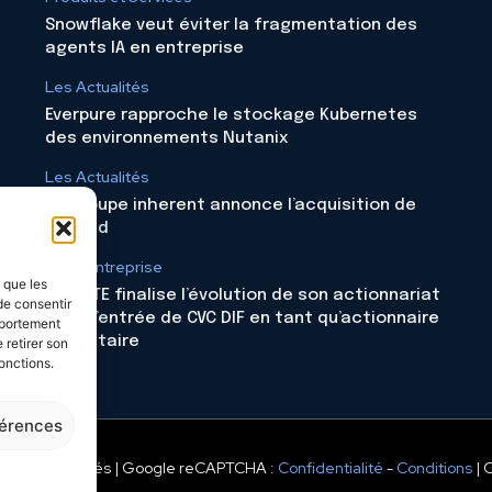
Snowflake veut éviter la fragmentation des
agents IA en entreprise
Les Actualités
Everpure rapproche le stockage Kubernetes
des environnements Nutanix
Les Actualités
Le groupe inherent annonce l’acquisition de
Skyloud
Vie d'entreprise
s que les
CELESTE finalise l’évolution de son actionnariat
de consentir
avec l’entrée de CVC DIF en tant qu’actionnaire
mportement
majoritaire
 retirer son
onctions.
férences
 droits réservés | Google reCAPTCHA :
Confidentialité
-
Conditions
| 