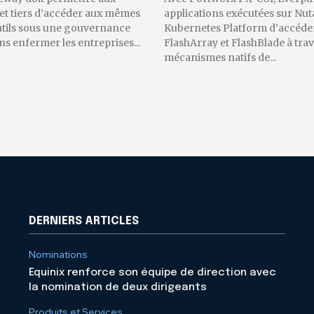
 et tiers d’accéder aux mêmes
applications exécutées sur Nut
utils sous une gouvernance
Kubernetes Platform d’accéder
 enfermer les entreprises...
FlashArray et FlashBlade à trav
mécanismes natifs de...
DERNIERS ARTICLES
Nominations
Equinix renforce son équipe de direction avec
la nomination de deux dirigeants
Produits et Services