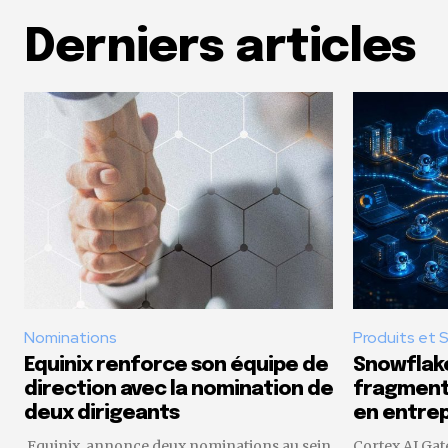
Derniers articles
Nominations
Produits et 
Equinix renforce son équipe de
Snowflake
direction avec la nomination de
fragmenta
deux dirigeants
en entrep
Equinix annonce deux nominations au sein
Cortex AI Gat