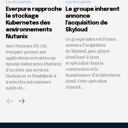
Les Actualités
Les Actualités
Everpure rapproche
Le groupe inherent
le stockage
annonce
Kubernetes des
l’acquisition de
environnements
Skyloud
Nutanix
Le groupe inherent France,
annonce l’acquisition
Avec Portworx PX-CSI,
de Skyloud, pure player
Everpure permet aux
cloud basé à Lyon
applications exécutées sur
et spécialisé dans la
Nutanix Kubernetes Platform
construction et la
d’accéder aux services
maintenance d’architectures
FlashArray et FlashBlade à
cloud. Cette opération
travers les mécanismes
s’inscrit...
natifs de...