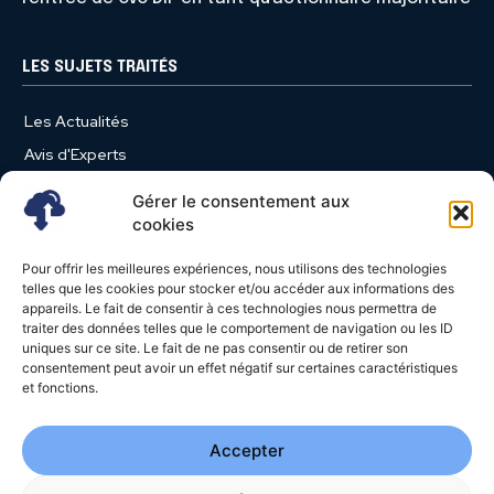
LES SUJETS TRAITÉS
Les Actualités
Avis d'Experts
Produits et Services
Gérer le consentement aux
Vie d'entreprise
cookies
Use Case
Pour offrir les meilleures expériences, nous utilisons des technologies
Nominations
telles que les cookies pour stocker et/ou accéder aux informations des
appareils. Le fait de consentir à ces technologies nous permettra de
Études
traiter des données telles que le comportement de navigation ou les ID
uniques sur ce site. Le fait de ne pas consentir ou de retirer son
Évènements
consentement peut avoir un effet négatif sur certaines caractéristiques
Video News
et fonctions.
Livres Blancs
Accepter