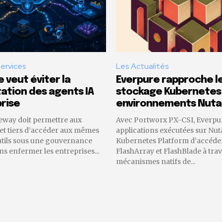
Services
Les Actualités
 veut éviter la
Everpure rapproche l
tion des agents IA
stockage Kubernetes
rise
environnements Nuta
eway doit permettre aux
Avec Portworx PX-CSI, Everpu
 et tiers d’accéder aux mêmes
applications exécutées sur Nut
utils sous une gouvernance
Kubernetes Platform d’accéder
 enfermer les entreprises...
FlashArray et FlashBlade à trav
mécanismes natifs de...