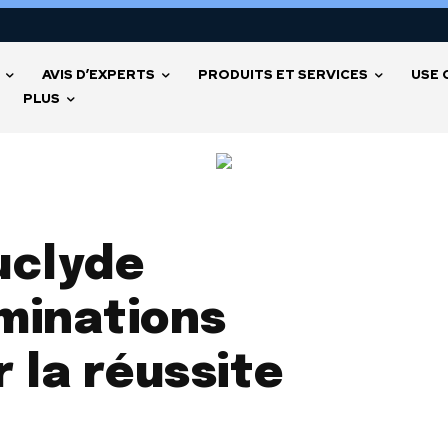
AVIS D’EXPERTS
PRODUITS ET SERVICES
USE 
PLUS
uclyde
minations
 la réussite