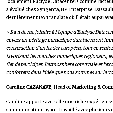
localement Euclyde Datacenters comme l’acteu
a évolué chez Syngenta, HP Enterprise, Dassaul
dernièrement IM Translate où il était auparav
« Ravi de me joindre à l’équipe d’Euclyde Datace
envers un héritage numérique durable m’ont imm
construction d’un leader européen, tout en renfo
favorisant les marchés numériques régionaux, est
fier de participer. L’atmosphère conviviale et l’e
confortent dans l’idée que nous sommes sur la voi
Caroline CAZANAVE, Head of Marketing & Com
Caroline apporte avec elle une riche expérienc
communication, ayant travaillé avec plusieurs 