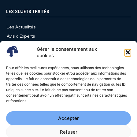
LES SUJETS TRAITÉS
Les Actualités
Avis d'Experts
Produits et Services
Gérer le consentement aux
Vie d'entreprise
cookies
Use Case
Pour offrir les meilleures expériences, nous utilisons des technologies
Nominations
telles que les cookies pour stocker et/ou accéder aux informations des
appareils. Le fait de consentir à ces technologies nous permettra de
Études
traiter des données telles que le comportement de navigation ou les ID
uniques sur ce site. Le fait de ne pas consentir ou de retirer son
Évènements
consentement peut avoir un effet négatif sur certaines caractéristiques
Video News
et fonctions.
Livres Blancs
Accepter
Refuser