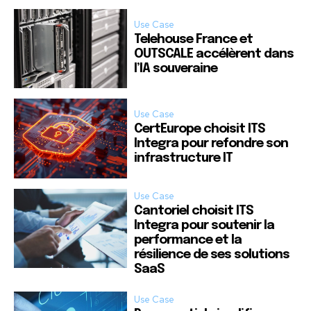
Use Case
Telehouse France et
OUTSCALE accélèrent dans
l’IA souveraine
Use Case
CertEurope choisit ITS
Integra pour refondre son
infrastructure IT
Use Case
Cantoriel choisit ITS
Integra pour soutenir la
performance et la
résilience de ses solutions
SaaS
Use Case