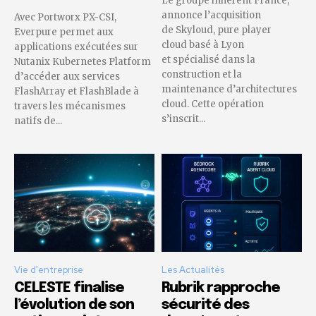
Le groupe inherent France,
annonce l’acquisition
Avec Portworx PX-CSI,
de Skyloud, pure player
Everpure permet aux
cloud basé à Lyon
applications exécutées sur
et spécialisé dans la
Nutanix Kubernetes Platform
construction et la
d’accéder aux services
maintenance d’architectures
FlashArray et FlashBlade à
cloud. Cette opération
travers les mécanismes
s’inscrit...
natifs de...
Vie d'entreprise
Les Actualités
CELESTE finalise
Rubrik rapproche
l’évolution de son
sécurité des