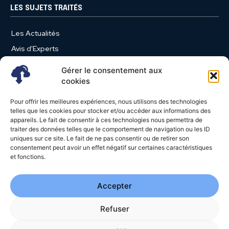
LES SUJETS TRAITÉS
Les Actualités
Avis d'Experts
Produits et Services
Gérer le consentement aux
Vie d'entreprise
cookies
Use Case
Pour offrir les meilleures expériences, nous utilisons des technologies
Nominations
telles que les cookies pour stocker et/ou accéder aux informations des
appareils. Le fait de consentir à ces technologies nous permettra de
Études
traiter des données telles que le comportement de navigation ou les ID
uniques sur ce site. Le fait de ne pas consentir ou de retirer son
Évènements
consentement peut avoir un effet négatif sur certaines caractéristiques
Video News
et fonctions.
Livres Blancs
Accepter
Refuser
© 2026 - Cloud Magazine - Tous droits réservés | Google