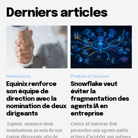
Derniers articles
Nominations
Produits et Services
Equinix renforce
Snowflake veut
son équipe de
éviter la
direction avec la
fragmentation des
nomination de deux
agents IA en
dirigeants
entreprise
Equinix annonce deux
Cortex AI Gateway doit
nominations au sein de son
permettre aux agents natifs
équipe dirigeante afin de
et tiers d’accéder aux mêmes