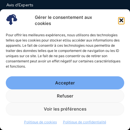
Avis d'Experts
Produits et Services
Gérer le consentement aux
Vie d'entreprise
cookies
Use Case
Pour offrir les meilleures expériences, nous utilisons des technologies
Nominations
telles que les cookies pour stocker et/ou accéder aux informations des
appareils. Le fait de consentir à ces technologies nous permettra de
Études
traiter des données telles que le comportement de navigation ou les ID
uniques sur ce site. Le fait de ne pas consentir ou de retirer son
Évènements
consentement peut avoir un effet négatif sur certaines caractéristiques
Video News
et fonctions.
Livres Blancs
Accepter
Refuser
© 2026 - Cloud Magazine - Tous droits réservés | Google
reCAPTCHA :
Confidentialité
-
Conditions
| Crédits photos
Unsplash
Voir les préférences
-
Freepik
Politique de cookies
Politique de confidentialité