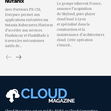
Nutanix
Le groupe inherent France,
annonce l’acquisition
Avec Portworx PX-CSI,
de Skyloud, pure player
Everpure permet aux
cloud basé à Lyon
applications exécutées sur
et spécialisé dans la
Nutanix Kubernetes Platform
construction et la
d’accéder aux services
maintenance d’architectures
FlashArray et FlashBlade à
cloud. Cette opération
travers les mécanismes
s’inscrit...
natifs de...