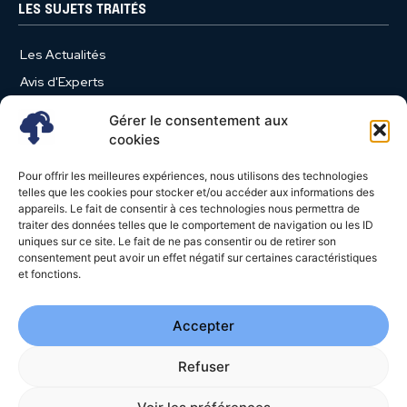
LES SUJETS TRAITÉS
Les Actualités
Avis d'Experts
Produits et Services
Gérer le consentement aux
Vie d'entreprise
cookies
Use Case
Pour offrir les meilleures expériences, nous utilisons des technologies
Nominations
telles que les cookies pour stocker et/ou accéder aux informations des
appareils. Le fait de consentir à ces technologies nous permettra de
Études
traiter des données telles que le comportement de navigation ou les ID
uniques sur ce site. Le fait de ne pas consentir ou de retirer son
Évènements
consentement peut avoir un effet négatif sur certaines caractéristiques
Video News
et fonctions.
Livres Blancs
Accepter
Refuser
© 2026 - Cloud Magazine - Tous droits réservés | Google
reCAPTCHA :
Confidentialité
-
Conditions
| Crédits photos
Unsplash