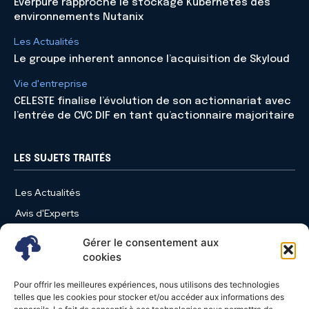
Everpure rapproche le stockage Kubernetes des
environnements Nutanix
Les Actualités
Le groupe inherent annonce l’acquisition de Skyloud
Vie d'entreprise
CELESTE finalise l’évolution de son actionnariat avec
l’entrée de CVC DIF en tant qu’actionnaire majoritaire
LES SUJETS TRAITÉS
Les Actualités
Avis d'Experts
Produits et Services
Gérer le consentement aux
Vie d'entreprise
cookies
Use Case
Pour offrir les meilleures expériences, nous utilisons des technologies
Nominations
telles que les cookies pour stocker et/ou accéder aux informations des