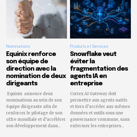
Nominations
Produits et Services
Equinix renforce
Snowflake veut
son équipe de
éviter la
direction avec la
fragmentation des
nomination de deux
agents IA en
dirigeants
entreprise
Equinix annonce deux
Cortex AI Gateway doit
nominations au sein de son
permettre aux agents natifs
équipe dirigeante afin de
et tiers d’accéder aux mêmes
renforcer le pilotage de son
données et outils sous une
offre mondiale et d’accélérer
gouvernance commune, sans
son développement dans...
enfermer les entreprises...