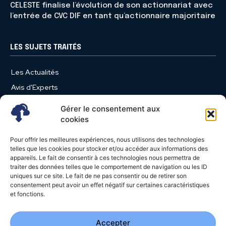
CELESTE finalise l’évolution de son actionnariat avec
l’entrée de CVC DIF en tant qu’actionnaire majoritaire
LES SUJETS TRAITÉS
Les Actualités
Avis d'Experts
Produits et Services
Gérer le consentement aux
Vie d'entreprise
cookies
Use Case
Pour offrir les meilleures expériences, nous utilisons des technologies
Nominations
telles que les cookies pour stocker et/ou accéder aux informations des
appareils. Le fait de consentir à ces technologies nous permettra de
Études
traiter des données telles que le comportement de navigation ou les ID
uniques sur ce site. Le fait de ne pas consentir ou de retirer son
Évènements
consentement peut avoir un effet négatif sur certaines caractéristiques
Video News
et fonctions.
Livres Blancs
Accepter