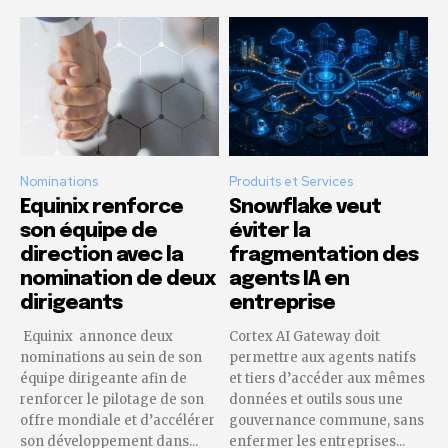
Nominations
Produits et Services
Equinix renforce
Snowflake veut
son équipe de
éviter la
direction avec la
fragmentation des
nomination de deux
agents IA en
dirigeants
entreprise
Equinix annonce deux
Cortex AI Gateway doit
nominations au sein de son
permettre aux agents natifs
équipe dirigeante afin de
et tiers d’accéder aux mêmes
renforcer le pilotage de son
données et outils sous une
offre mondiale et d’accélérer
gouvernance commune, sans
son développement dans...
enfermer les entreprises...