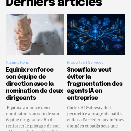
Derniers articles
Nominations
Produits et Services
Equinix renforce
Snowflake veut
son équipe de
éviter la
direction avec la
fragmentation des
nomination de deux
agents IA en
dirigeants
entreprise
Equinix annonce deux
Cortex AI Gateway doit
nominations au sein de son
permettre aux agents natifs
équipe dirigeante afin de
et tiers d’accéder aux mêmes
renforcer le pilotage de son
données et outils sous une