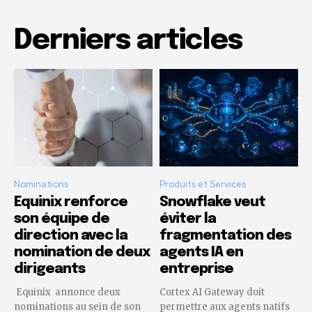
Derniers articles
Nominations
Produits et Services
Equinix renforce
Snowflake veut
son équipe de
éviter la
direction avec la
fragmentation des
nomination de deux
agents IA en
dirigeants
entreprise
Equinix annonce deux
Cortex AI Gateway doit
nominations au sein de son
permettre aux agents natifs