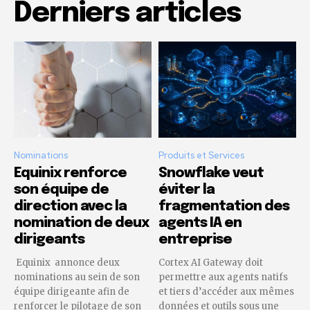
Derniers articles
Nominations
Produits et Services
Equinix renforce
Snowflake veut
son équipe de
éviter la
direction avec la
fragmentation des
nomination de deux
agents IA en
dirigeants
entreprise
Equinix annonce deux
Cortex AI Gateway doit
nominations au sein de son
permettre aux agents natifs
équipe dirigeante afin de
et tiers d’accéder aux mêmes
renforcer le pilotage de son
données et outils sous une