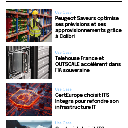
Use Case
Peugeot Saveurs optimise
ses prévisions et ses
approvisionnements grâce
à Colibri
Use Case
Telehouse France et
OUTSCALE accélèrent dans
l’IA souveraine
Use Case
CertEurope choisit ITS
Integra pour refondre son
infrastructure IT
Use Case