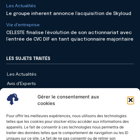
Les Actualités
Le groupe inherent annonce l’acquisition de Skyloud
Vie d'entreprise
CELESTE finalise l’évolution de son actionnariat avec
l’entrée de CVC DIF en tant qu’actionnaire majoritaire
LES SUJETS TRAITÉS
Les Actualités
Avis d'Experts
Produits et Services
Gérer le consentement aux
Vie d'entreprise
cookies
Use Case
Pour offrir les meilleures expériences, nous utilisons des technologies
Nominations
telles que les cookies pour stocker et/ou accéder aux informations des
appareils. Le fait de consentir à ces technologies nous permettra de
Études
traiter des données telles que le comportement de navigation ou les ID
uniques sur ce site. Le fait de ne pas consentir ou de retirer son
Évènements